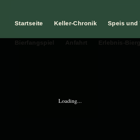
Startseite
Keller-Chronik
Speis und
Bierfangspiel
Anfahrt
Erlebnis-Bier
Loading...