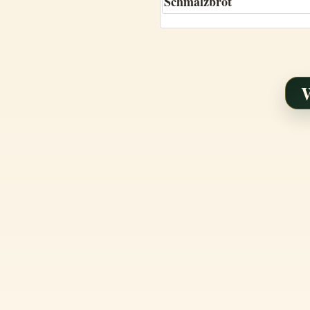
Schmalzbrot
W